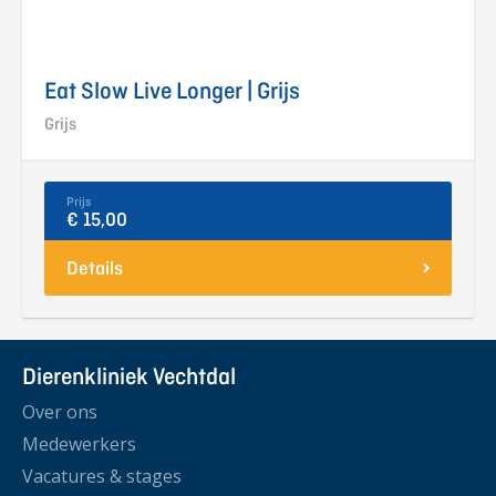
Eat Slow Live Longer | Grijs
Grijs
Prijs
€ 15,00
Details
Dierenkliniek Vechtdal
Over ons
Medewerkers
Vacatures & stages