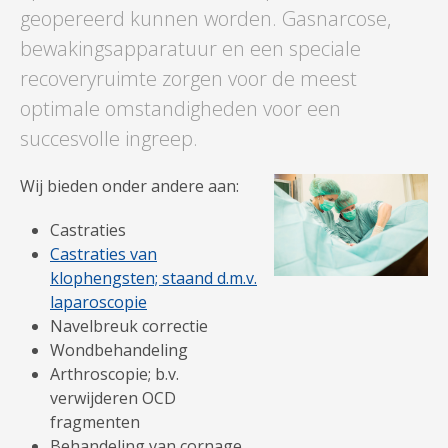
geopereerd kunnen worden. Gasnarcose,
bewakingsapparatuur en een speciale
recoveryruimte zorgen voor de meest
optimale omstandigheden voor een
succesvolle ingreep.
Wij bieden onder andere aan:
Castraties
Castraties van
klophengsten; staand d.m.v.
laparoscopie
Navelbreuk correctie
Wondbehandeling
Arthroscopie; b.v.
verwijderen OCD
fragmenten
Behandeling van cornage