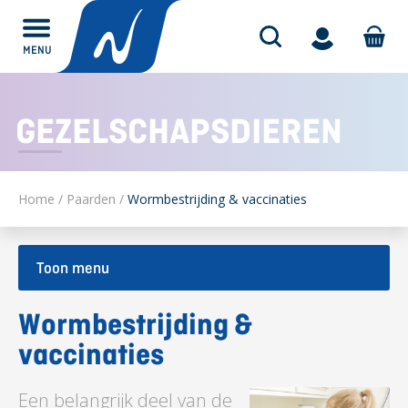
MENU
Alles over
GEZELSCHAPSDIEREN
Home
/
Paarden
/
Wormbestrijding & vaccinaties
Toon menu
Wormbestrijding &
vaccinaties
Een belangrijk deel van de