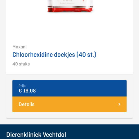
Maxani
Chloorhexidine doekjes (40 st.)
40 stuks
Prijs
€ 16,08
Details
Dierenkliniek Vechtdal