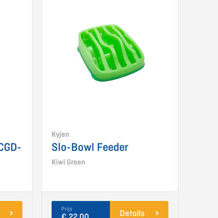
Kyjen
 CGD-
Slo-Bowl Feeder
Kiwi Green
Prijs
Details
€ 22,00