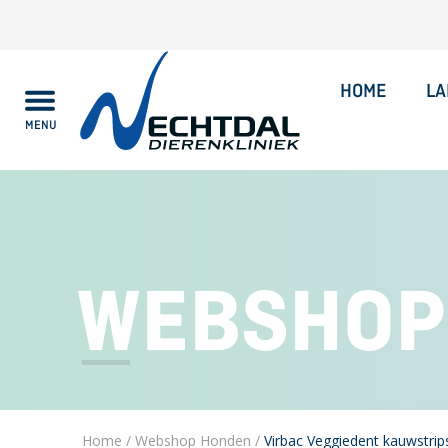
HOME
LA
MENU
Alles over
WEBSHOP
Home
/
Webshop Honden
/
Virbac Veggiedent kauwstri