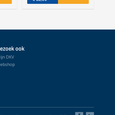
ezoek ook
ijn DKV
ebshop