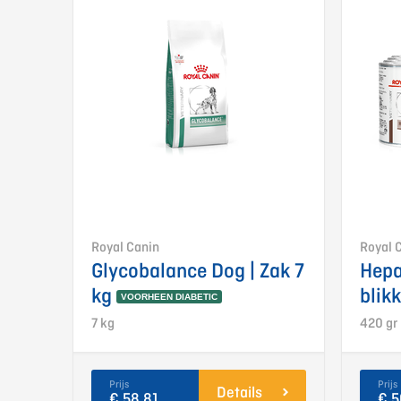
Royal Canin
Royal 
Glycobalance Dog | Zak 7
Hepa
kg
blik
VOORHEEN DIABETIC
7 kg
420 gr 
Prijs
Prijs
Details
€ 58,81
€ 5