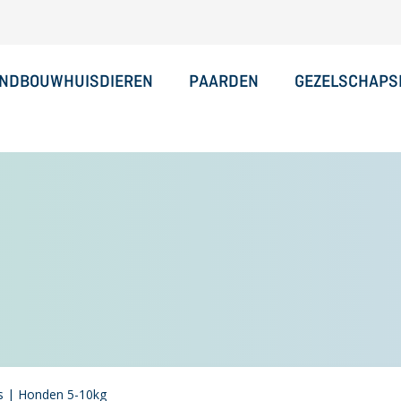
NDBOUWHUISDIEREN
PAARDEN
GEZELSCHAPS
ps | Honden 5-10kg