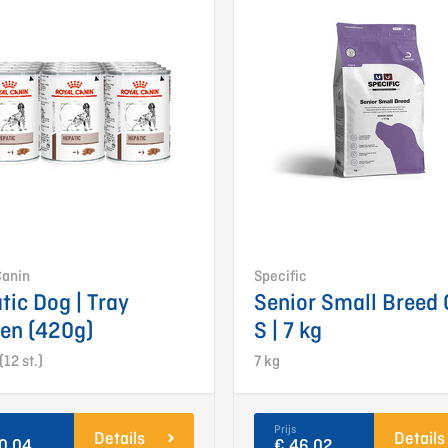
Canin
Specific
tic Dog | Tray
Senior Small Breed
ken (420g)
S | 7 kg
(12 st.)
7 kg
Prijs
Details
Details
0,04
€ 46,02