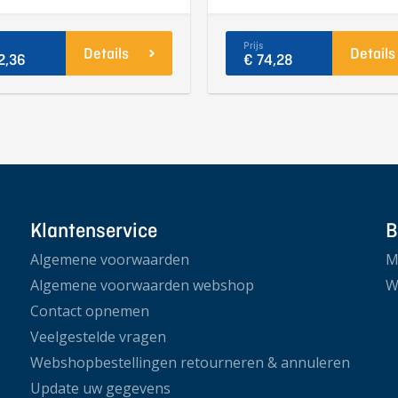
Prijs
Details
Details
2,36
€ 74,28
Klantenservice
B
Algemene voorwaarden
M
Algemene voorwaarden webshop
W
Contact opnemen
Veelgestelde vragen
Webshopbestellingen retourneren & annuleren
Update uw gegevens