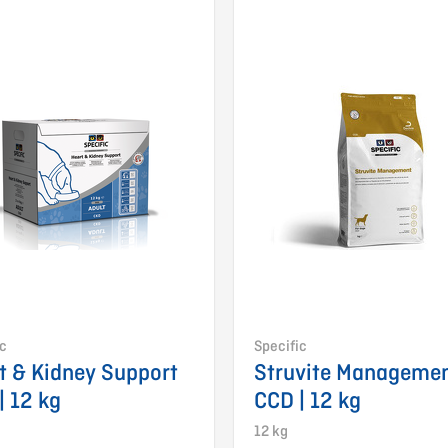
ic
Specific
t & Kidney Support
Struvite Manageme
| 12 kg
CCD | 12 kg
12 kg