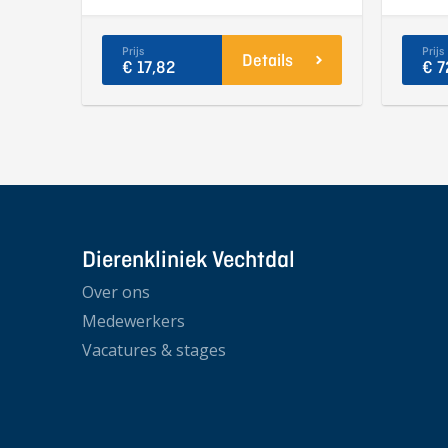
Prijs
Prijs
Details
€ 17,82
€ 7
Dierenkliniek Vechtdal
Over ons
Medewerkers
Vacatures & stages