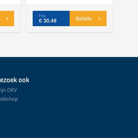
Prijs
Details
€ 30,48
ezoek ook
ijn DKV
ebshop