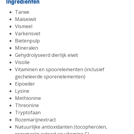
Ingrediënten
Tarwe
Maïseiwit
Vismeel
Varkensvet
Bietenpulp
Mineralen
Gehydrolyseerd dierlijk eiwit
Visolie
Vitaminen en spoorelementen (inclusief
gecheleerde sporenelementen)
Eipoeder
Lysine
Methionine
Threonine
Tryptofaan
Rozemarijnextract
Natuurlijke antioxidanten (tocopherolen,