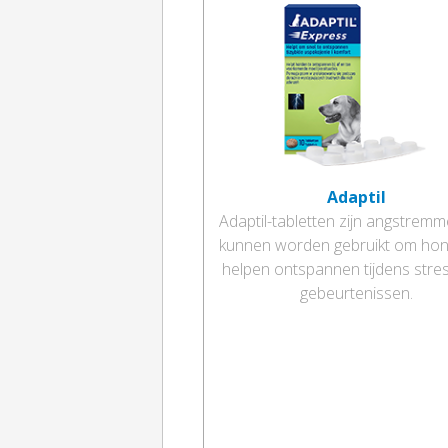
Adaptil
Adaptil-tabletten zijn angstremm
kunnen worden gebruikt om hon
helpen ontspannen tijdens stres
gebeurtenissen.