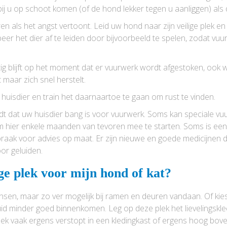
 bij u op schoot komen (of de hond lekker tegen u aanliggen) als
en als het angst vertoont. Leid uw hond naar zijn veilige plek e
er het dier af te leiden door bijvoorbeeld te spelen, zodat vu
ustig blijft op het moment dat er vuurwerk wordt afgestoken, oo
t maar zich snel herstelt.
 huisdier en train het daarnaartoe te gaan om rust te vinden.
dt dat uw huisdier bang is voor vuurwerk. Soms kan speciale vu
om hier enkele maanden van tevoren mee te starten. Soms is een 
spraak voor advies op maat. Er zijn nieuwe en goede medicijnen
oor geluiden.
ge plek voor mijn hond of kat?
nsen, maar zo ver mogelijk bij ramen en deuren vandaan. Of kies 
uid minder goed binnenkomen. Leg op deze plek het lievelingskl
 plek vaak ergens verstopt in een kledingkast of ergens hoog bov