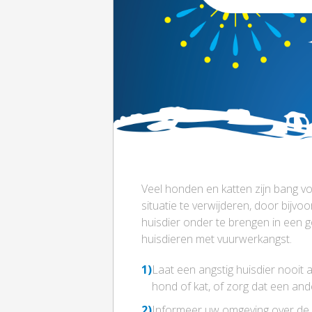
Veel honden en katten zijn bang voo
situatie te verwijderen, door bijv
huisdier onder te brengen in een
huisdieren met vuurwerkangst.
1)
Laat een angstig huisdier nooit a
hond of kat, of zorg dat een and
2)
Informeer uw omgeving over de a