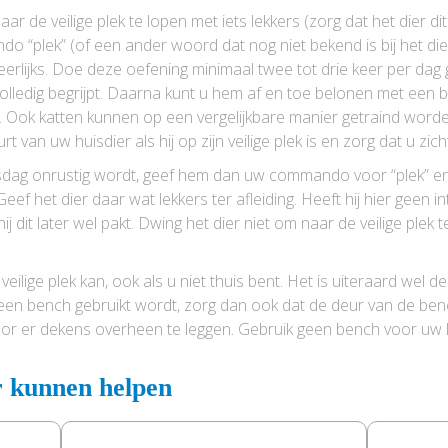
r de veilige plek te lopen met iets lekkers (zorg dat het dier dit
o “plek” (of een ander woord dat nog niet bekend is bij het dier)
eerlijks. Doe deze oefening minimaal twee tot drie keer per da
ledig begrijpt. Daarna kunt u hem af en toe belonen met een bo
ijft. Ook katten kunnen op een vergelijkbare manier getraind wor
uurt van uw huisdier als hij op zijn veilige plek is en zorg dat u z
rsdag onrustig wordt, geef hem dan uw commando voor “plek” en 
. Geef het dier daar wat lekkers ter afleiding. Heeft hij hier geen 
ij dit later wel pakt. Dwing het dier niet om naar de veilige plek
n veilige plek kan, ook als u niet thuis bent. Het is uiteraard wel de
een bench gebruikt wordt, zorg dan ook dat de deur van de ben
door er dekens overheen te leggen. Gebruik geen bench voor uw 
r kunnen helpen