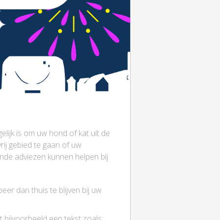
elijk is om uw hond of kat uit de
rij gebied te gaan of uw
nde adviezen kunnen helpen bij
er dan thuis te blijven bij uw
bijvoorbeeld een tekst zoals: