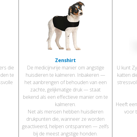
Zenshirt
ers die
De medicijnvrije manier om angstige
U kunt Zy
den te
huisdieren te kalmeren. Inbakeren —
katten d
svolle
het aanbrengen of behouden van een
stressvol
zachte, gelijkmatige druk — staat
bekend als een effectieve manier om te
kalmeren.
Heeft een
Net als mensen hebben huisdieren
voor 
drukpunten die, wanneer ze worden
geactiveerd, helpen ontspannen — zelfs
bij de meest angstige honden.