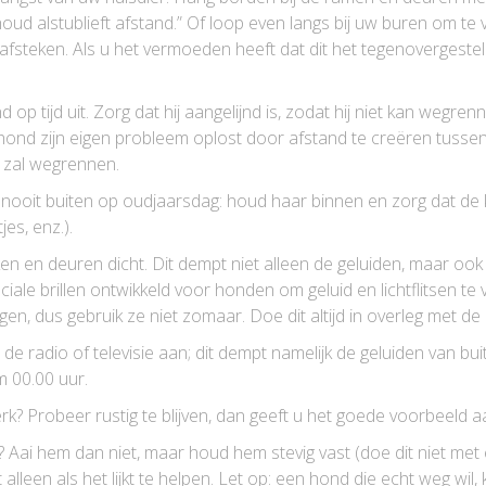
ud alstublieft afstand.” Of loop even langs bij uw buren om te v
steken. Als u het vermoeden heeft dat dit het tegenovergestelde
 tijd uit. Zorg dat hij aangelijnd is, zodat hij niet kan wegrenn
ond zijn eigen probleem oplost door afstand te creëren tussen z
r zal wegrennen.
nooit buiten op oudjaarsdag: houd haar binnen en zorg dat de 
jes, enz.).
en en deuren dicht. Dit dempt niet alleen de geluiden, maar ook de
iale brillen ontwikkeld voor honden om geluid en lichtflitsen t
n, dus gebruik ze niet zomaar. Doe dit altijd in overleg met de 
e radio of televisie aan; dit dempt namelijk de geluiden van bu
m 00.00 uur.
k? Probeer rustig te blijven, dan geeft u het goede voorbeeld a
k? Aai hem dan niet, maar houd hem stevig vast (doe dit niet me
lleen als het lijkt te helpen. Let op: een hond die echt weg wil, 