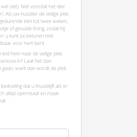
 wel ziet). Net voordat het dier
. Als uw huisdier de veilige plek
g gedurende één tot twee weken,
tje of gevulde Kong, zodat hij
den: u kunt ze belonen met
ichtbaar voor hem bent.
leid hem naar de veilige plek
interesse in? Laat het dan
 te gaan, want dan wordt de plek
 bedoeling dat u thuisblijft als er
ch altijd openstaat en maak
kat.