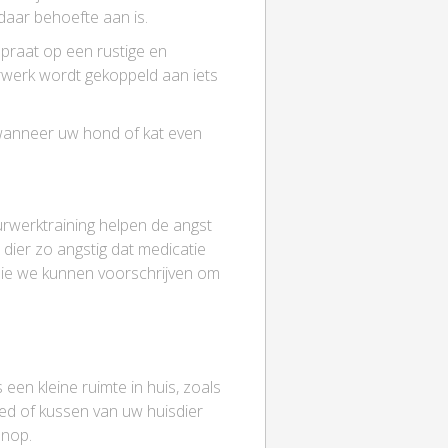
 daar behoefte aan is.
n praat op een rustige en
urwerk wordt gekoppeld aan iets
k wanneer uw hond of kat even
urwerktraining helpen de angst
dier zo angstig dat medicatie
 die we kunnen voorschrijven om
een kleine ruimte in huis, zoals
eed of kussen van uw huisdier
enop.