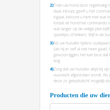
2)
Train uw hond door regelmatig naa
daar inloopt, geeft u het command
ingaat, beloont u hem met wat h
totdat de hond het commando vol
wat langer op de veilige plek bl
speeltjes of lekkers. Blijf in de b
3)
Als uw huisdier tijdens oudejaa
(als hij er zelf al niet heen gaat)
gewoon liggen; het kan best dat h
eng.
4)
Zorg dat uw huisdier altijd bij zij
vuurwerk afgestoken wordt. Als 
deze zo ‘geluidsdicht’ mogelijk 
Producten die uw die