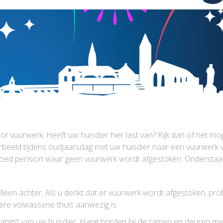
r vuurwerk. Heeft uw huisdier hier last van? Kijk dan of het mog
oorbeeld tijdens oudjaarsdag met uw huisdier naar een vuurwerk v
 goed pension waar geen vuurwerk wordt afgestoken. Onderstaa
lleen achter. Als u denkt dat er vuurwerk wordt afgestoken, probe
ere volwassene thuis aanwezig is.
ngst van uw huisdier. Hang borden bij de ramen en deuren met 