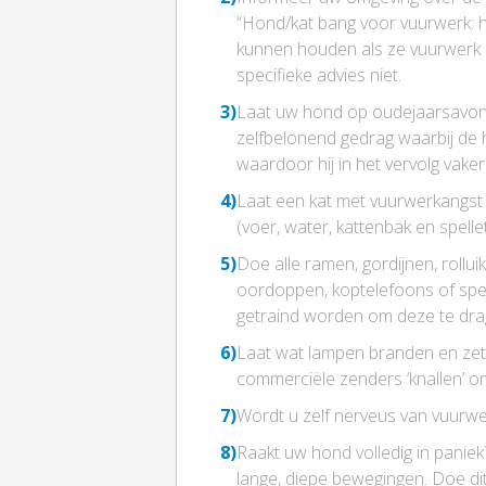
“Hond/kat bang voor vuurwerk: ho
kunnen houden als ze vuurwerk af
specifieke advies niet.
3)
Laat uw hond op oudejaarsavond op
zelfbelonend gedrag waarbij de h
waardoor hij in het vervolg vake
4)
Laat een kat met vuurwerkangst 
(voer, water, kattenbak en spellet
5)
Doe alle ramen, gordijnen, rolluik
oordoppen, koptelefoons of spec
getraind worden om deze te drage
6)
Laat wat lampen branden en zet d
commerciële zenders ‘knallen’ o
7)
Wordt u zelf nerveus van vuurwer
8)
Raakt uw hond volledig in panie
lange, diepe bewegingen. Doe dit a