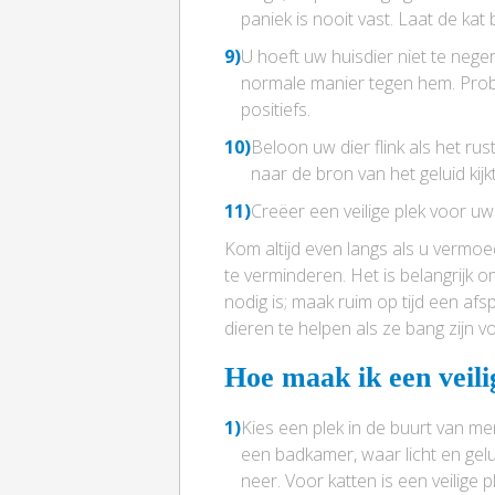
paniek is nooit vast. Laat de kat
9)
U hoeft uw huisdier niet te neger
normale manier tegen hem. Probe
positiefs.
10)
Beloon uw dier flink als het r
naar de bron van het geluid kijk
11)
Creëer een veilige plek voor uw
Kom altijd even langs als u vermoe
te verminderen. Het is belangrijk 
nodig is; maak ruim op tijd een af
dieren te helpen als ze bang zijn v
Hoe maak ik een veili
1)
Kies een plek in de buurt van me
een badkamer, waar licht en gel
neer. Voor katten is een veilige